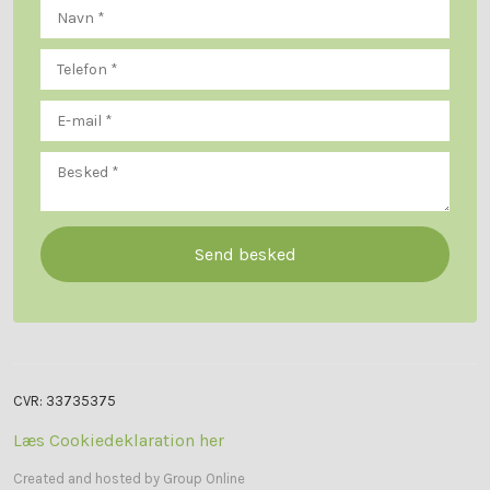
CVR​: 33735375
Læs Cookiedeklaration her​
Created and hosted by Group Online