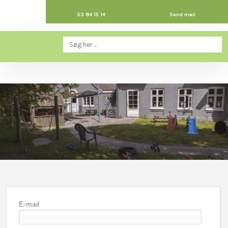
53 84 15 14​
Send mail