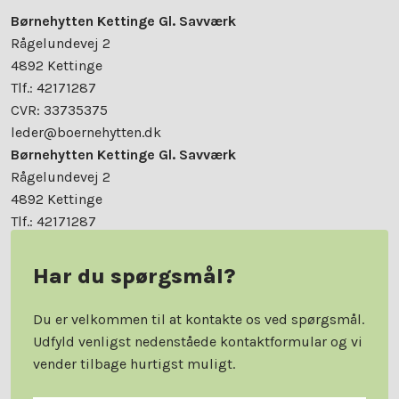
Børnehytten Kettinge Gl. Savværk
Rågelundevej 2
4892 Kettinge
Tlf.: 42171287
CVR: 33735375
leder@boernehytten.dk
Børnehytten Kettinge Gl. Savværk
Rågelundevej 2
4892 Kettinge
Tlf.: 42171287
CVR: 33735375
leder@boernehytten.dk
Har du spørgsmål?
Du er velkommen til at kontakte os ved spørgsmål.
Udfyld venligst nedenståede kontaktformular og vi
vender tilbage hurtigst muligt.